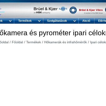
nk
Termékek
Szolgáltatások
Akció
Elérh
őkamera és pyrométer ipari célok
őoldal
Főoldal
Termékek
Hőkamerák és infrahőmérők
Ipari célok