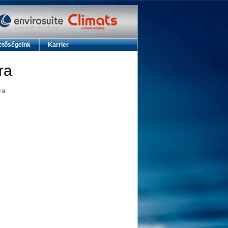
etőségeink
Karrier
ra
ra